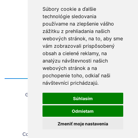
Súbory cookie a ďalšie
technológie sledovania
používame na zlepšenie vášho
zážitku z prehliadania našich
webových stránok, na to, aby sme
vám zobrazovali prispôsobený
obsah a cielené reklamy, na
analýzu návštevnosti našich
webových stránok a na
pochopenie toho, odkiaľ naši
návštevníci prichádzajú.
Home
General information about using the website
Súhlasím
Sales Terms & Conditions
Copyrights
Odmietam
Privacy Policy
Zmeniť moje nastavenia
Cookie settings
Copyright © 2026 Chirana | All rights reserved.