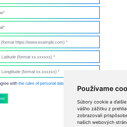
agree with
the rules of personal data processing
Používame coo
irm
Súbory cookie a ďalšie
vášho zážitku z prehli
zobrazovali prispôsobe
našich webových stráno