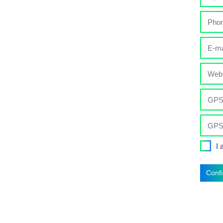
I 
Conf