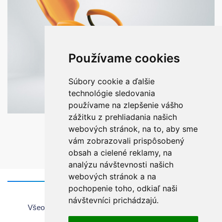
Používame cookies
Súbory cookie a ďalšie
technológie sledovania
používame na zlepšenie vášho
zážitku z prehliadania našich
KRESLO SK1-01
webových stránok, na to, aby sme
vám zobrazovali prispôsobený
obsah a cielené reklamy, na
analýzu návštevnosti našich
webových stránok a na
pochopenie toho, odkiaľ naši
Domov
návštevníci prichádzajú.
Všeobecné informácie o používaní webovej stránky
Všeobecné obchodné podmienky