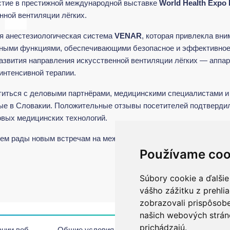
стие в престижной международной выставке
World Health Expo 
нной вентиляции лёгких.
я анестезиологическая система
VENAR
, которая привлекла вн
ными функциями, обеспечивающими безопасное и эффективное 
азвития направления искусственной вентиляции лёгких — аппа
нтенсивной терапии.
титься с деловыми партнёрами, медицинскими специалистами и 
ые в Словакии. Положительные отзывы посетителей подтвердил
овых медицинских технологий.
удем рады новым встречам на международных выставках и отра
Používame coo
Súbory cookie a ďalšie
vášho zážitku z prehli
zobrazovali prispôsobe
našich webových stráno
prichádzajú.
нии веб-
Oбщие условия
Авторское
По