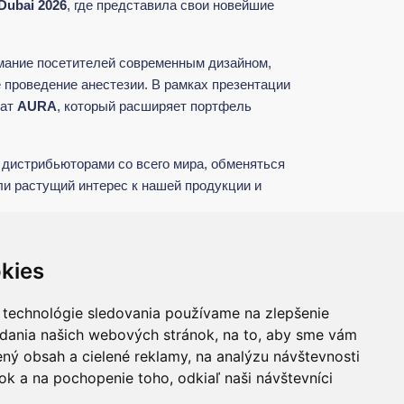
Dubai 2026
, где представила свои новейшие
имание посетителей современным дизайном,
проведение анестезии. В рамках презентации
рат
AURA
, который расширяет портфель
дистрибьюторами со всего мира, обменяться
и растущий интерес к нашей продукции и
слевых мероприятиях.
kies
 technológie sledovania používame na zlepšenie
adania našich webových stránok, na to, aby sme vám
ný obsah a cielené reklamy, na analýzu návštevnosti
k a na pochopenie toho, odkiaľ naši návštevníci
литика защиты
Настройки файлов