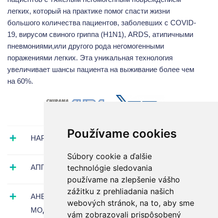
легких, который на практике помог спасти жизни
большого количества пациентов, заболевших с COVID-
19, вирусом свиного гриппа (H1N1), ARDS, атипичными
пневмониями,или другого рода негомогенными
поражениями легких. Эта уникальная технология
увеличивает шансы пациента на выживание более чем
на 60%.
Používame cookies
НАРКОЗНЫЕ АППАРАТЫ
Súbory cookie a ďalšie
АППАРАТЫ ИВЛ
technológie sledovania
používame na zlepšenie vášho
zážitku z prehliadania našich
АНЕСТЕЗИОЛОГИЧЕСКИЕ МОНИТОРЫ И
webových stránok, na to, aby sme
МОДУЛИ
vám zobrazovali prispôsobený