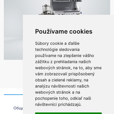
Používame cookies
Súbory cookie a ďalšie
technológie sledovania
používame na zlepšenie vášho
zážitku z prehliadania našich
VENAR OMEGA
webových stránok, na to, aby sme
vám zobrazovali prispôsobený
obsah a cielené reklamy, na
analýzu návštevnosti našich
webových stránok a na
pochopenie toho, odkiaľ naši
Главная
návštevníci prichádzajú.
Общая информация об использовании веб-сайта