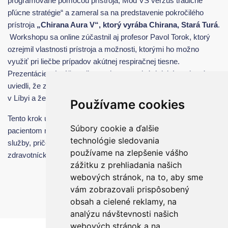
programované pomocou prístroja, Mód VS verzus tradičné
pľúcne stratégie“ a zameral sa na predstavenie pokročilého
prístroja
„Chirana Aura V“, ktorý vyrába Chirana, Stará Turá
.
Workshopu sa online zúčastnil aj profesor Pavol Torok, ktorý
ozrejmil vlastnosti prístroja a možnosti, ktorými ho možno
využiť pri liečbe prípadov akútnej respiračnej tiesne.
Prezentácie sú zúčastnilo mnoho popredných lekárov, ktorý
uviedli, že zariadenie zo Slovenska je prvým svojho druhu
v Líbyi a že workshop je prvým svojho druhu v azyle.
Používame cookies
Tento krok ukazuje záväzok kliniky Ibn Sina poskytovať
Súbory cookie a ďalšie
pacientom najnovšie technológie a najlepšie zdravotnícke
technológie sledovania
služby, pričom zdôrazňuje dôležitosť rozvoja zručností
používame na zlepšenie vášho
zdravotníckeho personálu v oblasti intenzívnej starostlivosti.
zážitku z prehliadania našich
webových stránok, na to, aby sme
vám zobrazovali prispôsobený
obsah a cielené reklamy, na
analýzu návštevnosti našich
webových stránok a na