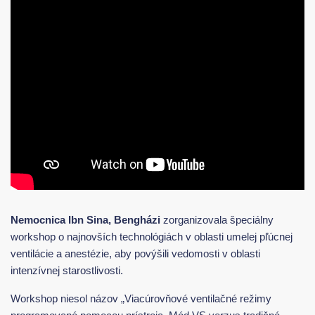
Nemocnica Ibn Sina, Bengházi
zorganizovala špeciálny
workshop o najnovších technológiách v oblasti umelej pľúcnej
ventilácie a anestézie, aby povýšili vedomosti v oblasti
intenzívnej starostlivosti.
Workshop niesol názov „Viacúrovňové ventilačné režimy