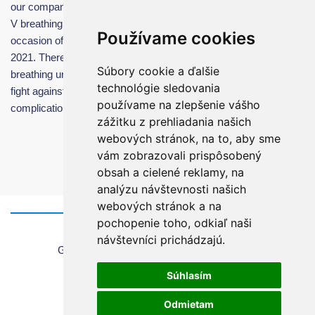
our company Chirana Stará Turá donated the CHIRANA AURA
V breathing apparatus to the Holy Father Francis on the
Používame cookies
occasion of his visit in Slovakia on 12th -15th of September
2021. There was decided in the Vatican that our donated
Súbory cookie a ďalšie
breathing unit will be sent to Lebanon to help to save lives in the
technológie sledovania
fight against the COVID-19 pandemic or other health
používame na zlepšenie vášho
complications.
zážitku z prehliadania našich
webových stránok, na to, aby sme
vám zobrazovali prispôsobený
obsah a cielené reklamy, na
analýzu návštevnosti našich
webových stránok a na
pochopenie toho, odkiaľ naši
Home
návštevníci prichádzajú.
General information about using the website
Sales Terms & Conditions
Súhlasím
Copyrights
Privacy Policy
Odmietam