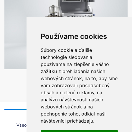
Používame cookies
Súbory cookie a ďalšie
technológie sledovania
používame na zlepšenie vášho
zážitku z prehliadania našich
VENAR OMEGA
webových stránok, na to, aby sme
vám zobrazovali prispôsobený
obsah a cielené reklamy, na
analýzu návštevnosti našich
webových stránok a na
pochopenie toho, odkiaľ naši
Domov
návštevníci prichádzajú.
Všeobecné informácie o používaní webovej stránky