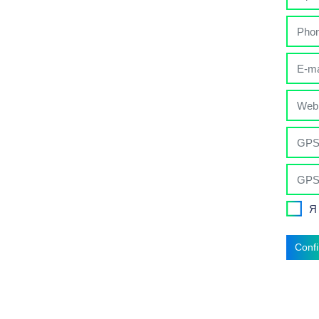
Я
Conf