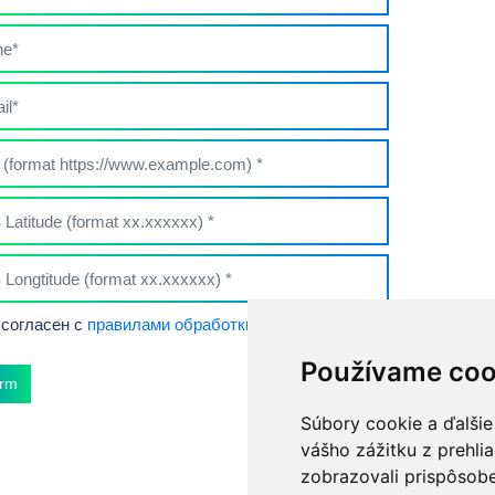
 согласен с
правилами обработки персональных данных
Používame coo
irm
Súbory cookie a ďalšie
vášho zážitku z prehli
zobrazovali prispôsobe