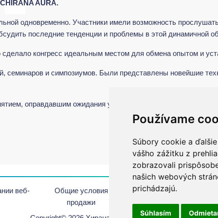
CHIRANA AURA.
ной одновременно. Участники имели возможность прослушать
 обсудить последние тенденции и проблемы в этой динамичной о
 сделало конгресс идеальным местом для обмена опытом и уст
й, семинаров и симпозиумов. Были представлены новейшие тех
ятием, оправдавшим ожидания участников.
Používame coo
Súbory cookie a ďalšie
vášho zážitku z prehli
zobrazovali prispôsobe
našich webových stráno
prichádzajú.
нии веб-
Oбщие условия
Авторское
По
продажи
право
Súhlasím
Odmiet
Copyright© 2026 Хирана. Все права защишены.