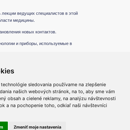
 лекции ведущих специалистов в этой
бласти медицины.
ановления новых контактов.
нологии и приборы, используемые в
kies
 technológie sledovania používame na zlepšenie
adania našich webových stránok, na to, aby sme vám
ný obsah a cielené reklamy, na analýzu návštevnosti
k a na pochopenie toho, odkiaľ naši návštevníci
литика защиты
Настройки файлов
информации
cookie
am
Zmeniť moje nastavenia