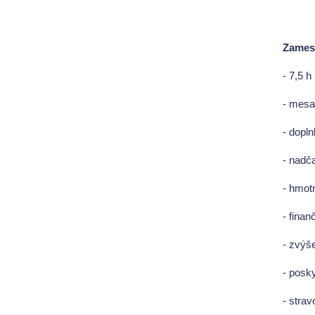
Zamest
- 7,5 h
- mesa
- dopl
- nadča
- hmot
- fina
- zvýš
- posk
- strav