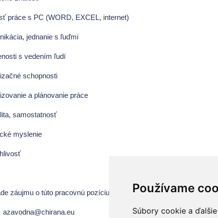
osť práce s PC (WORD, EXCEL, internet)
nikácia, jednanie s ľuďmi
enosti s vedením ľudí
nizačné schopnosti
nizovanie a plánovanie práce
bilita, samostatnosť
tické myslenie
hlivosť
Používame coo
ade záujmu o túto pracovnú pozíciu, kontaktujte naše personálne odde
Súbory cookie a ďalšie
: azavodna@chirana.eu