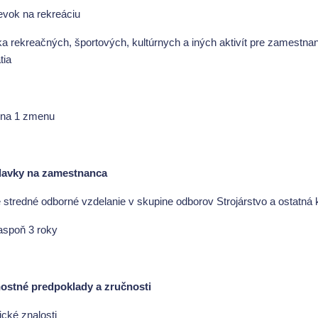
pevok na rekreáciu
ka rekreačných, športových, kultúrnych a iných aktivít pre zamestn
tia
 na 1 zmenu
davky na zamestnanca
é stredné odborné vzdelanie v skupine odborov Strojárstvo a ostatn
 aspoň 3 roky
stné predpoklady a zručnosti
ické znalosti