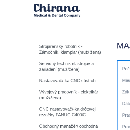
MA
Strojárenský robotník -
Zámočník, klampiar (muž/ žena)
Servisný technik el. strojov a
Poč
zariadení (muž/žena)
Mie
Nastavovač/-ka CNC sústruh
Vývojový pracovník - elektrikár
Zák
(muž/žena)
Dát
CNC nastavovač/-ka drôtovej
rezačky FANUC C400iC
Pra
Obchodný manažér/ obchodná
Pra