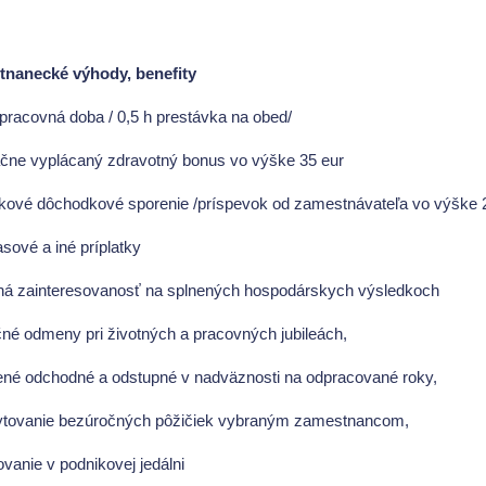
nanecké výhody, benefity
 pracovná doba / 0,5 h prestávka na obed/
čne vyplácaný zdravotný bonus vo výške 35 eur
nkové dôchodkové sporenie /príspevok od zamestnávateľa vo výške 2
sové a iné príplatky
ná zainteresovanosť na splnených hospodárskych výsledkoch
nčné odmeny pri životných a pracovných jubileách,
ené odchodné a odstupné v nadväznosti na odpracované roky,
ytovanie bezúročných pôžičiek vybraným zamestnancom,
ovanie v podnikovej jedálni