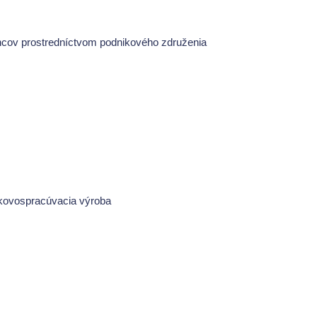
ancov prostredníctvom podnikového združenia
á kovospracúvacia výroba