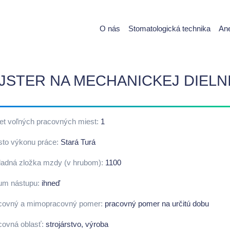
O nás
Stomatologická technika
Ane
JSTER NA MECHANICKEJ DIELN
et voľných pracovných miest:
1
sto výkonu práce:
Stará Turá
ladná zložka mzdy (v hrubom):
1100
um nástupu:
ihneď
covný a mimopracovný pomer:
pracovný pomer na určitú dobu
covná oblasť:
strojárstvo, výroba