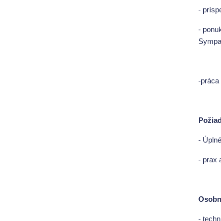
- prís
- ponu
Sympa
-práca
Požia
- Úpln
- prax
Osobno
- techn