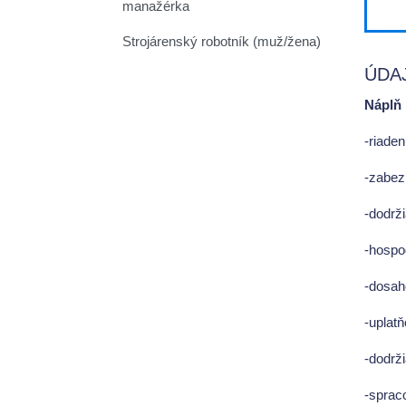
manažérka
Strojárenský robotník (muž/žena)
ÚDA
Náplň 
-riade
-zabez
-dodrži
-hospo
-dosah
-uplatň
-dodrž
-sprac