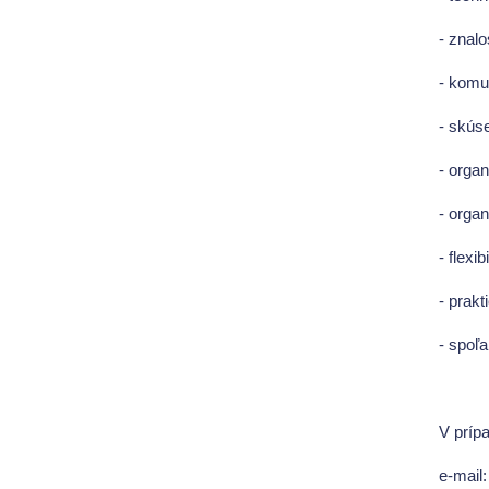
- znal
- komu
- skús
- orga
- orga
- flexi
- prak
- spoľa
V príp
e-mail