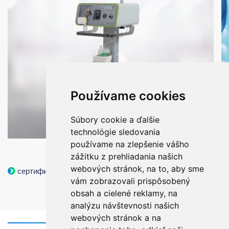
Používame cookies
Súbory cookie a ďalšie
technológie sledovania
používame na zlepšenie vášho
zážitku z prehliadania našich
webových stránok, na to, aby sme
сертификаты
vám zobrazovali prispôsobený
obsah a cielené reklamy, na
analýzu návštevnosti našich
webových stránok a na