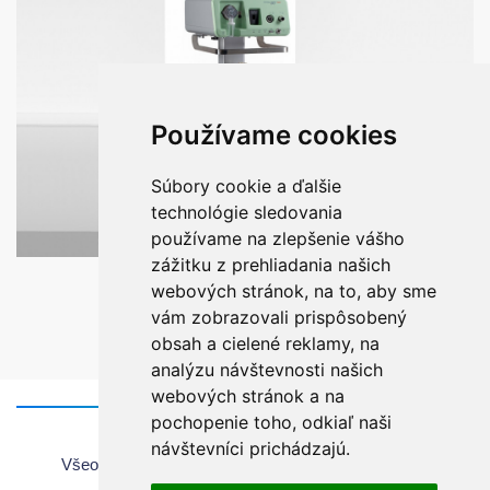
Používame cookies
Súbory cookie a ďalšie
technológie sledovania
používame na zlepšenie vášho
zážitku z prehliadania našich
CHIRANA AURA BASIC
webových stránok, na to, aby sme
vám zobrazovali prispôsobený
obsah a cielené reklamy, na
analýzu návštevnosti našich
webových stránok a na
pochopenie toho, odkiaľ naši
Domov
návštevníci prichádzajú.
Všeobecné informácie o používaní webovej stránky