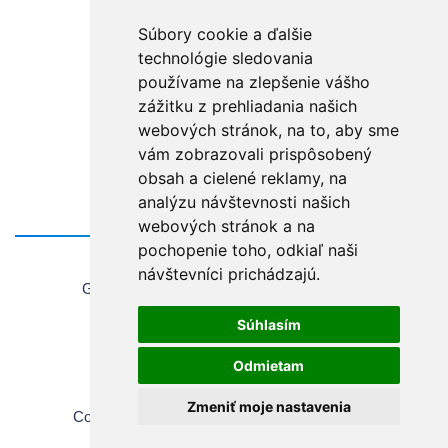
Sign in
Súbory cookie a ďalšie
technológie sledovania
Forgot password?
používame na zlepšenie vášho
zážitku z prehliadania našich
webových stránok, na to, aby sme
vám zobrazovali prispôsobený
obsah a cielené reklamy, na
analýzu návštevnosti našich
webových stránok a na
pochopenie toho, odkiaľ naši
Home
návštevníci prichádzajú.
General information about using the website
Sales Terms & Conditions
Súhlasím
Copyrights
Privacy Policy
Odmietam
Cookie settings
Zmeniť moje nastavenia
Copyright © 2026 Chirana | All rights reserved.