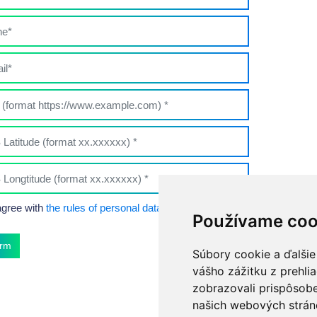
agree with
the rules of personal data processing
Používame coo
irm
Súbory cookie a ďalšie
vášho zážitku z prehli
zobrazovali prispôsobe
našich webových stráno