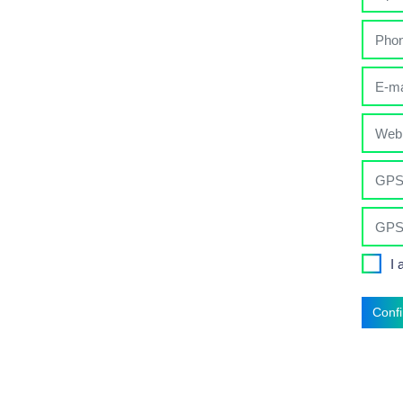
I 
Conf