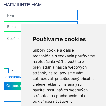
НАПИШИТЕ НАМ
Používame cookies
Súbory cookie a ďalšie
technológie sledovania používame
na zlepšenie vášho zážitku z
prehliadania našich webových
Я согласен с
правилами обработки
stránok, na to, aby sme vám
персональных данных
zobrazovali prispôsobený obsah a
cielené reklamy, na analýzu
Отправить
návštevnosti našich webových
stránok a na pochopenie toho,
odkiaľ naši návštevníci