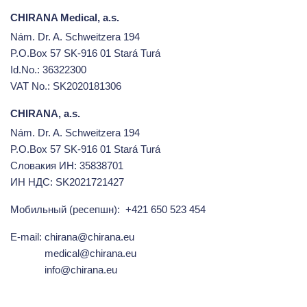
CHIRANA Medical, a.s.
Nám. Dr. A. Schweitzera 194
P.O.Box 57 SK-916 01 Stará Turá
Id.No.: 36322300
VAT No.: SK2020181306
CHIRANA, a.s.
Nám. Dr. A. Schweitzera 194
P.O.Box 57 SK-916 01 Stará Turá
Словакия ИН: 35838701
ИН НДС: SK2021721427
Мобильный (ресепшн):
+421 650 523 454
E-mail:
chirana@chirana.eu
medical@chirana.eu
info@chirana.eu