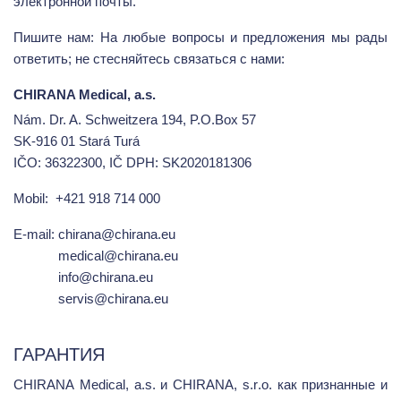
электронной почты.
Пишите нам: На любые вопросы и предложения мы рады
ответить; не стесняйтесь связаться с нами:
CHIRANA Medical, a.s.
Nám. Dr. A. Schweitzera 194, P.O.Box 57
SK-916 01 Stará Turá
IČO: 36322300, IČ DPH: SK2020181306
Mobil:
+421 918 714 000
E-mail:
chirana@chirana.eu
medical@chirana.eu
info@chirana.eu
servis@chirana.eu
ГАРАНТИЯ
CHIRANA
Medical
,
a
.
s
. и
CHIRANA
,
s
.
r
.
o
. как признанные и