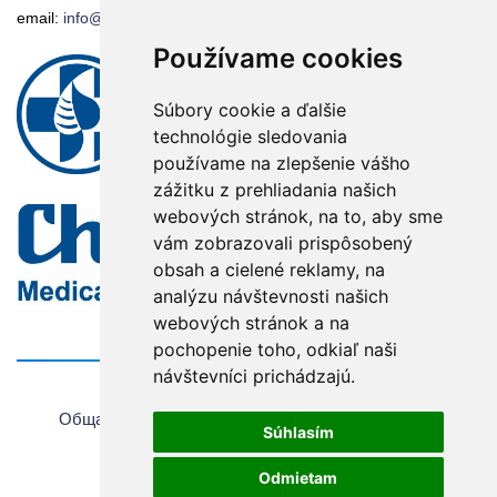
email:
info@moc.sk
info@chirana.eu
Používame cookies
Súbory cookie a ďalšie
technológie sledovania
používame na zlepšenie vášho
zážitku z prehliadania našich
webových stránok, na to, aby sme
vám zobrazovali prispôsobený
obsah a cielené reklamy, na
analýzu návštevnosti našich
webových stránok a na
pochopenie toho, odkiaľ naši
návštevníci prichádzajú.
Главная
Общая информация об использовании веб-сайта
Súhlasím
Oбщие условия продажи
Авторское право
Odmietam