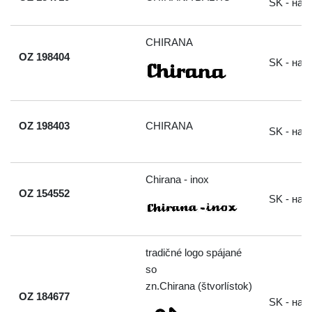
SK - на
CHIRANA
OZ 198404
SK - на
OZ 198403
CHIRANA
SK - на
Chirana - inox
OZ 154552
SK - на
tradičné logo spájané
so
zn.Chirana (štvorlístok)
OZ 184677
SK - на