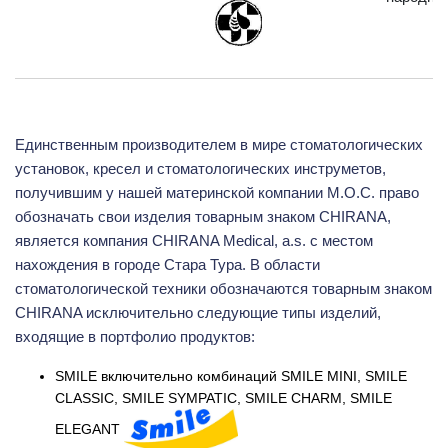
EU-
CTM - 003781441
CHIRANA
коммуни
Единственным производителем в мире стоматологических
установок, кресел и стоматологических инструметов,
Chirana AURA
получившим у нашей материнской компании M.O.C. право
EU-
CTM - 008182636
обозначать свои изделия товарным знаком CHIRANA,
коммуни
является компания CHIRANA Medical, a.s. с местом
нахождения в городе Стара Тура. В области
стоматологической техники обозначаются товарным знаком
EU-
CTM - 008182586
Chirana CHEESE
CHIRANA исключительно следующие типы изделий,
коммуни
входящие в портфолио продуктов:
SMILE включительно комбинаций SMILE MINI, SMILE
CLASSIC, SMILE SYMPATIC, SMILE CHARM, SMILE
ELEGANT