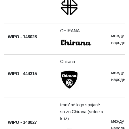
CHIRANA
между
WIPO - 148028
народны
Chirana
между
WIPO - 444315
народны
tradičné logo spájané
so zn.Chirana (srdce a
kríž)
между
WIPO - 148027
народны