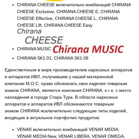
CHIRANA CHEESE включительно комбинаций CHIRANA
CHEESE Exclusive, CHIRANA CHEESE E, CHIRANA
CHEESE Effective, CHIRANA CHEESE L, CHIRANA
CHEESE Lift, CHIRANA CHEESE Easy
EU-
CTM - 008182586
CHIRANA
коммуни
CHIRANA MUSIC
CHIRANA SK1.01, CHIRANA SK1.08
Единстветнным
в мире производителем наркозных аппаратов
и аппаратов ИВЛ, получившим у нашей материнской
компании
M
.
O
.
C
. право обозначать свои изделия товарным
знаком
CHIRANA
, является компания
CHIRANA
,
s
.
r
.
o
. с место
нахождения в городе Стара Тура. В области наркозных
аппаратов и аппаратов ИВЛ обозначаются товарным
знаком
CHIRANA
исключительно следующие типы изделий,
входящие в актуальное портфолио продуктов:
VENAR включительно комбинаций VENAR MEDIA,
VENAR MEDIA New, VENAR LIBERA, VENAR OMEGA,