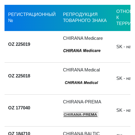
ОТНОШ
РЕГИСТРАЦИОННЫЙ
РЕПРОДУКЦИЯ
К
№
ТОВАРНОГО ЗНАКА
ТЕРРИТ
CHIRANA Medicare
OZ 225019
SK - на
CHIRANA Medical
OZ 225018
SK - на
CHIRANA-PREMA
OZ 177040
SK - на
OZ 184710
CHIRANA BALTIC