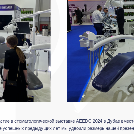
астие в стоматологической выставке AEEDC 2024 в Дубае вместе
е успешных предыдущих лет мы удвоили размерь нашей презент